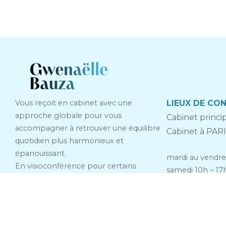
Vous reçoit en cabinet avec une
LIEUX DE CO
approche globale pour vous
Cabinet princ
accompagner à retrouver une équilibre
Cabinet à PAR
quotidien plus harmonieux et
épanouissant.
mardi au vendre
En visioconférence pour certains
samedi 10h – 17
accompagnements de mieux-être
émotionnel, conseil nutritionnel.
Intervient en entreprise dans le cadre de
la Qualité de Vie au Travail.