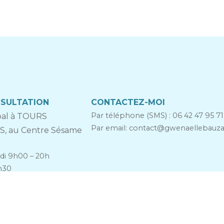
NSULTATION
CONTACTEZ-MOI
Par téléphone (SMS) :
06 42 47 95 71
ipal à TOURS
Par email:
contact@
gwenaellebauz
IS, au Centre Sésame
di 9h00 – 20h
h30