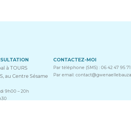
NSULTATION
CONTACTEZ-MOI
Par téléphone (SMS) :
06 42 47 95 71
ipal à TOURS
Par email:
contact@
gwenaellebauz
IS, au Centre Sésame
di 9h00 – 20h
h30