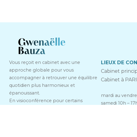
Vous reçoit en cabinet avec une
LIEUX DE CO
approche globale pour vous
Cabinet princ
accompagner à retrouver une équilibre
Cabinet à PAR
quotidien plus harmonieux et
épanouissant.
mardi au vendre
En visioconférence pour certains
samedi 10h – 17
accompagnements de mieux-être
émotionnel, conseil nutritionnel.
Intervient en entreprise dans le cadre de
la Qualité de Vie au Travail.